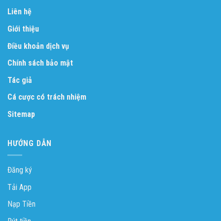
Liên hệ
Giới thiệu
Điều khoản dịch vụ
Chính sách bảo mật
Tác
g
iả
Cá cược có trách nhiệm
Sitemap
HƯỚNG DẪN
Đăng ký
Tải App
Nạp Tiền