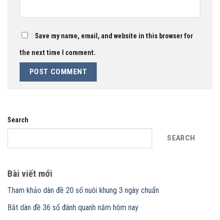
Save my name, email, and website in this browser for
the next time I comment.
Search
SEARCH
Bài viết mới
Tham khảo dàn đề 20 số nuôi khung 3 ngày chuẩn
Bắt dàn đề 36 số đánh quanh năm hôm nay