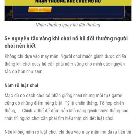
Nhận thưởng quay hũ đổi thưởng
5+ nguyên tắc vàng khi chơi nổ hũ đổi thưởng người
chơi nên biết
Không chỉ dựa vào may mắn. Người chơi muốn giành được chiến
thắng khi chơi quay hũ cần phải nắm vững cho mình các nguyên
tắc cơ bản như sau:
Nắm rõ luật chơi
Mặc dù có cách chơi có phần giống nhau nhưng mỗi tựa game
cũng có những điểm riêng biệt: Tỷ lệ chiến thắng, Tổ hợp chiến
thắng, …. Chính vì thế để đảm bảo khả năng giành chiến thắng cao
nhất thì người chơi cần phải tìm hiểu thật chi tiết luật chơi.
Nếu không nắm rõ luật chơi, chỉ dựa vào may mắn mà đã ra tiền thì