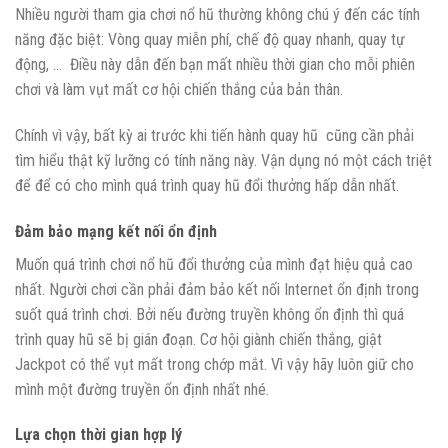
Nhiều người tham gia chơi nổ hũ thường không chú ý đến các tính
năng đặc biệt: Vòng quay miễn phí, chế độ quay nhanh, quay tự
động, … Điều này dẫn đến bạn mất nhiều thời gian cho mỗi phiên
chơi và làm vụt mất cơ hội chiến thắng của bản thân.
Chính vì vậy, bất kỳ ai trước khi tiến hành quay hũ cũng cần phải
tìm hiểu thật kỹ lưỡng có tính năng này. Vận dụng nó một cách triệt
để để có cho mình quá trình quay hũ đổi thưởng hấp dẫn nhất.
Đảm bảo mạng kết nối ổn định
Muốn quá trình chơi nổ hũ đổi thưởng của mình đạt hiệu quả cao
nhất. Người chơi cần phải đảm bảo kết nối Internet ổn định trong
suốt quá trình chơi. Bởi nếu đường truyền không ổn định thì quá
trình quay hũ sẽ bị gián đoạn. Cơ hội giành chiến thắng, giật
Jackpot có thể vụt mất trong chớp mắt. Vì vậy hãy luôn giữ cho
mình một đường truyền ổn định nhất nhé.
Lựa chọn thời gian hợp lý