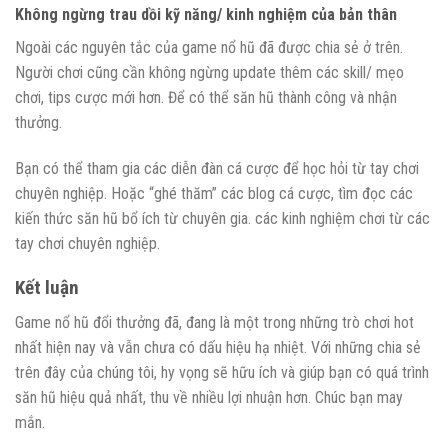
Không ngừng trau dồi kỹ năng/ kinh nghiệm của bản thân
Ngoài các nguyên tắc của game nổ hũ đã được chia sẻ ở trên.
Người chơi cũng cần không ngừng update thêm các skill/ mẹo
chơi, tips cược mới hơn. Để có thể săn hũ thành công và nhận
thưởng.
Bạn có thể tham gia các diễn đàn cá cược để học hỏi từ tay chơi
chuyên nghiệp. Hoặc “ghé thăm” các blog cá cược, tìm đọc các
kiến thức săn hũ bổ ích từ chuyên gia. các kinh nghiệm chơi từ các
tay chơi chuyên nghiệp.
Kết luận
Game nổ hũ đổi thưởng đã, đang là một trong những trò chơi hot
nhất hiện nay và vẫn chưa có dấu hiệu hạ nhiệt. Với những chia sẻ
trên đây của chúng tôi, hy vọng sẽ hữu ích và giúp bạn có quá trình
săn hũ hiệu quả nhất, thu về nhiều lợi nhuận hơn. Chúc bạn may
mắn.