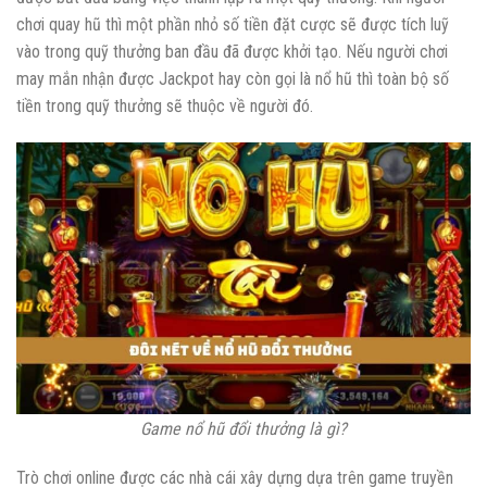
chơi quay hũ thì một phần nhỏ số tiền đặt cược sẽ được tích luỹ
vào trong quỹ thưởng ban đầu đã được khởi tạo. Nếu người chơi
may mắn nhận được Jackpot hay còn gọi là nổ hũ thì toàn bộ số
tiền trong quỹ thưởng sẽ thuộc về người đó.
Game nổ hũ đổi thưởng là gì?
Trò chơi online được các nhà cái xây dựng dựa trên game truyền