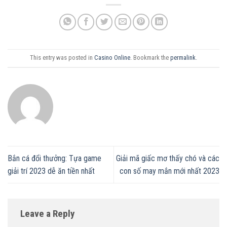
This entry was posted in
Casino Online
. Bookmark the
permalink
.
Bắn cá đổi thưởng: Tựa game
Giải mã giấc mơ thấy chó và các
giải trí 2023 dễ ăn tiền nhất
con số may mắn mới nhất 2023
Leave a Reply