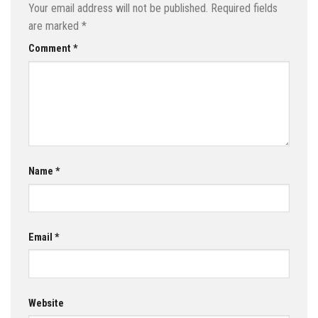
Your email address will not be published.
Required fields
are marked
*
Comment
*
Name
*
Email
*
Website