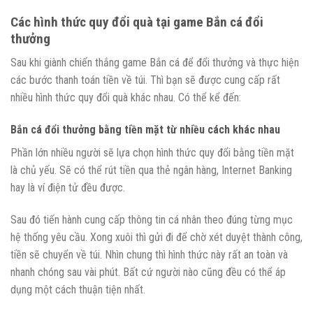
Các hình thức quy đổi quà tại game Bắn cá đổi
thưởng
Sau khi giành chiến thắng game Bắn cá để đổi thưởng và thực hiện
các bước thanh toán tiền về túi. Thì bạn sẽ được cung cấp rất
nhiều hình thức quy đổi quà khác nhau. Có thể kể đến:
Bắn cá đổi thưởng bằng tiền mặt từ nhiều cách khác nhau
Phần lớn nhiều người sẽ lựa chọn hình thức quy đổi bằng tiền mặt
là chủ yếu. Sẽ có thể rút tiền qua thẻ ngân hàng, Internet Banking
hay là ví điện tử đều được.
Sau đó tiến hành cung cấp thông tin cá nhân theo đúng từng mục
hệ thống yêu cầu. Xong xuôi thì gửi đi để chờ xét duyệt thành công,
tiền sẽ chuyển về túi. Nhìn chung thì hình thức này rất an toàn và
nhanh chóng sau vài phút. Bất cứ người nào cũng đều có thể áp
dụng một cách thuận tiện nhất.