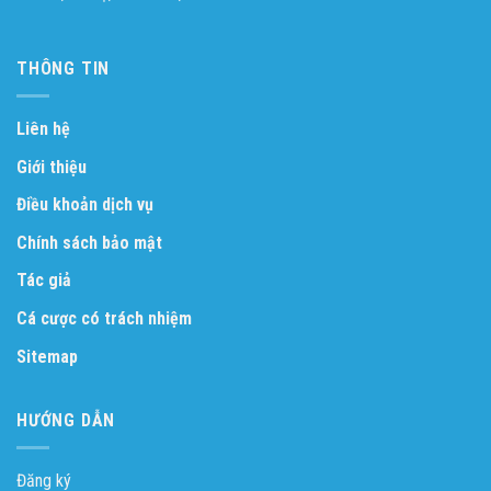
THÔNG TIN
Liên hệ
Giới thiệu
Điều khoản dịch vụ
Chính sách bảo mật
Tác
g
iả
Cá cược có trách nhiệm
Sitemap
HƯỚNG DẪN
Đăng ký