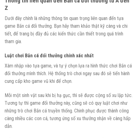
Thông tin liên quan đến Bắn cá đổi thưởng từ A đến
Z
Dưới đây chính là những thông tin quan trọng liên quan đến tựa
game Bắn cá đổi thưởng. Bạn hãy tham khảo thật kỹ càng và chi
tiết, để trang bị đầy đủ các kiến thức cần thiết trong quá trình
tham gia.
Luật chơi Bắn cá đổi thưởng chính xác nhất
Xâm nhập vào tựa game, và tự ý chọn lựa ra hình thức chơi Bắn cá
đổi thưởng mình thích. Hệ thống trò chơi ngay sau đó sẽ tiến hành
cung cấp kho game vũ khi để chọn.
Mỗi một sinh vật sau khi bị hạ gục, thì sẽ được cộng số xu lập tức.
Tương tự thì game đổi thưởng này, cũng sẽ có quy luật chơi như
những trò chơi Bắn cá truyền thống. Chinh phục được thành công
càng nhiều các con cá, tương ứng số xu thưởng nhận về càng hấp
dẫn.