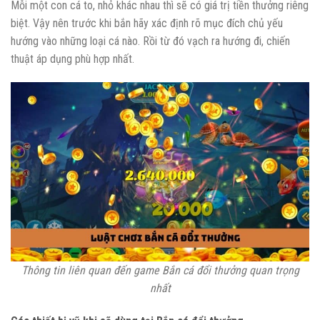
Mỗi một con cá to, nhỏ khác nhau thì sẽ có giá trị tiền thưởng riêng
biệt. Vậy nên trước khi bắn hãy xác định rõ mục đích chủ yếu
hướng vào những loại cá nào. Rồi từ đó vạch ra hướng đi, chiến
thuật áp dụng phù hợp nhất.
Thông tin liên quan đến game Bắn cá đổi thưởng quan trọng
nhất