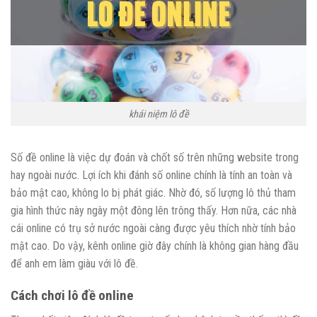
khái niệm lô đề
Số đề online là việc dự đoán và chốt số trên những website trong
hay ngoài nước. Lợi ích khi đánh số online chính là tính an toàn và
bảo mật cao, không lo bị phát giác. Nhờ đó, số lượng lô thủ tham
gia hình thức này ngày một đông lên trông thấy. Hơn nữa, các nhà
cái online có trụ sở nước ngoài càng được yêu thích nhờ tính bảo
mật cao. Do vậy, kênh online giờ đây chính là không gian hàng đầu
để anh em làm giàu với lô đề.
Cách chơi lô đề online