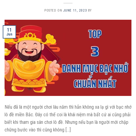
POSTED ON
JUNE 11, 2023
BY
11
Jun
Nếu đã là một người chơi lâu năm thì hẳn không xa lạ gì với bạc nhớ
lô đề miền Bắc. Đây có thể coi là khái niệm mà bất cứ ai cũng phải
biết khi tham gia sân chơi lô đề. Nhưng nếu bạn là người mới chập
chững bước vào thì cũng không […]