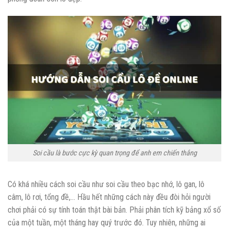
Soi cầu là bước cực kỳ quan trọng để anh em chiến thắng
Có khá nhiều cách soi cầu như soi cầu theo bạc nhớ, lô gan, lô
câm, lô rơi, tổng đề,… Hầu hết những cách này đều đòi hỏi người
chơi phải có sự tính toán thật bài bản. Phải phân tích kỹ bảng xổ số
của một tuần, một tháng hay quý trước đó. Tuy nhiên, những ai