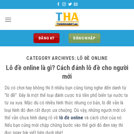
Skip
to
content
ĐĂNG KÝ
ĐĂNG NHẬP
CATEGORY ARCHIVES:
LÔ ĐỀ ONLINE
Lô đề online là gì? Cách đánh lô đề cho người
mới
Dù có chơi hay không thì ít nhiều bạn cũng từng nghe đến danh từ
“lô đề”. Đây là một thể loại đánh cược trả tiền phổ biến tại nước ta
từ xa xưa. Mặc dù có nhiều hình thức nhưng cơ bản, lô đề vẫn là
loại hình đỏ đen rất được ưa chuộng. Dù vậy, những người mới có
thể vẫn chưa hình dung rõ về
lô đề online
và cách chơi của nó.
Nếu bạn cũng mới chập chững bước vào thế giới đỏ đen này thì
đọc ngay bài viết bên dưới nhé!