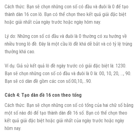
Cách thức: Bạn sẽ chọn những con số có đầu và đuôi là 0 để tạo
thành dàn 16 con lô. Bạn có thể chọn theo kết quả giải đặc biệt
hoặc giải nhất của ngày trước hoặc ngày hôm nay.
Lý do: Những con số có đầu và đuôi là 0 thường có xu hướng về
nhiều trong lô đề. Đây là một cầu lô đề khá dễ bắt và có tỷ lệ trúng
thưởng khá cao.
Ví dụ: Giả sử kết quả lô đề ngày trước có giải đặc biệt là: 1230.
Bạn sẽ chọn những con số có đầu và đuôi là 0 là: 00, 10, 20, …, 90.
Bạn sẽ có dàn đề gồm các con số:00,10,…90.
Cách 4: Tạo dàn đề 16 con theo tổng
Cách thức: Bạn sẽ chọn những con số có tổng của hai chữ số bằng
một số nào đó để tạo thành dàn đề 16 số. Bạn có thể chọn theo
kết quả giải đặc biệt hoặc giải nhất của ngày trước hoặc ngày
hôm nay.