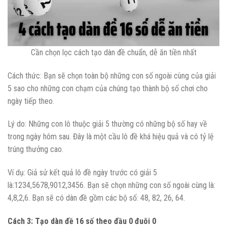
Cần chọn lọc cách tạo dàn đề chuẩn, dễ ăn tiền nhất
Cách thức: Bạn sẽ chọn toàn bộ những con số ngoài cùng của giải
5 sao cho những con chạm của chúng tạo thành bộ số chơi cho
ngày tiếp theo.
Lý do: Những con lô thuộc giải 5 thường có những bộ số hay về
trong ngày hôm sau. Đây là một cầu lô đề khá hiệu quả và có tỷ lệ
trúng thưởng cao.
Ví dụ: Giả sử kết quả lô đề ngày trước có giải 5
là:1234,5678,9012,3456. Bạn sẽ chọn những con số ngoài cùng là:
4,8,2,6. Bạn sẽ có dàn đề gồm các bộ số: 48, 82, 26, 64.
Cách 3: Tạo dàn đề 16 số theo đầu 0 đuôi 0