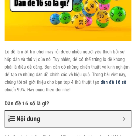
Lô đề là một trò chơi may rủi được nhiều người yêu thích bởi sự
hấp dẫn và thú vị của nó. Tuy nhiên, để có thể trúng lô đề không
phải là điều dễ dàng. Bạn cần có những chiến thuật và kinh nghiệm
để tạo ra những dàn đề chính xác và hiệu quả. Trong bài viết này,
chúng tôi sẽ giới thiệu cho bạn top 4 thủ thuật tạo
dàn đề 16 số
chuẩn 99%. Hãy cùng theo dõi nhé!
Dàn đề 16 số là gì?
Nội dung