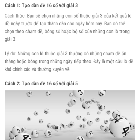
Cách 1: Tạo dàn đề 16 số với giải 3
Cách thức: Bạn sẽ chọn những con số thuộc giải 3 của kết quả lô
đề ngày trước để tạo thành dàn cho ngày hôm nay. Bạn có thể
chọn theo chạm đề, bóng số hoặc bộ số của những con lô trong
giải 3.
Lý do: Những con lô thuộc giải 3 thường có những chạm đề ăn
thẳng hoặc bóng trong những ngày tiếp theo. Đây là một cầu lô đề
khá chính xác và thường xuyên về.
Cách 2: Tạo dàn đề 16 số với giải 5