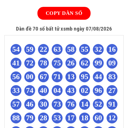
COPY DÀN SỐ
Dàn đề 70 số bất tử xsmb ngày 07/08/2026
54
59
22
63
58
55
32
16
41
72
78
75
26
62
99
09
56
00
67
71
13
95
44
83
33
74
40
04
43
02
96
27
57
46
30
73
76
14
52
91
88
79
28
53
17
18
60
12