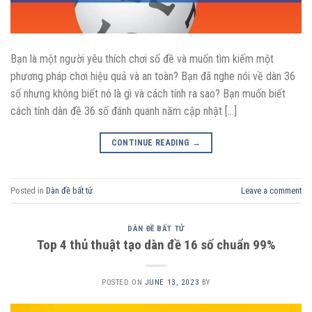
Bạn là một người yêu thích chơi số đề và muốn tìm kiếm một
phương pháp chơi hiệu quả và an toàn? Bạn đã nghe nói về dàn 36
số nhưng không biết nó là gì và cách tính ra sao? Bạn muốn biết
cách tính dàn đề 36 số đánh quanh năm cập nhật […]
CONTINUE READING
→
Posted in
Dàn đề bất tử
Leave a comment
DÀN ĐỀ BẤT TỬ
Top 4 thủ thuật tạo dàn đề 16 số chuẩn 99%
POSTED ON
JUNE 13, 2023
BY