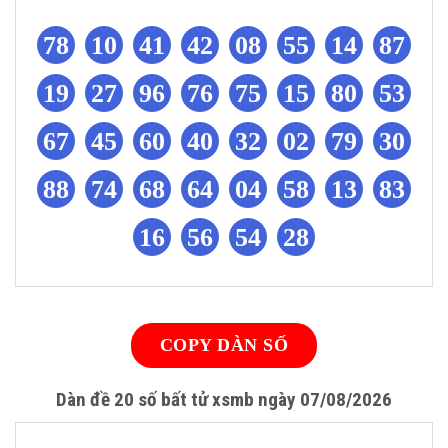
78
10
41
42
08
55
14
87
19
27
96
76
75
15
80
53
67
45
60
40
32
02
79
30
88
74
68
64
04
58
13
83
16
56
54
28
COPY DÀN SỐ
Dàn đề 20 số bất tử xsmb ngày 07/08/2026