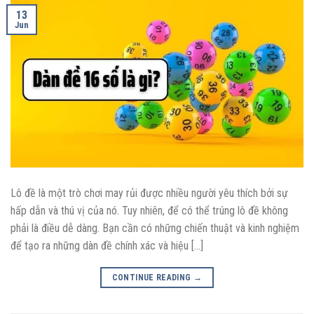
13
Jun
Lô đề là một trò chơi may rủi được nhiều người yêu thích bởi sự
hấp dẫn và thú vị của nó. Tuy nhiên, để có thể trúng lô đề không
phải là điều dễ dàng. Bạn cần có những chiến thuật và kinh nghiệm
để tạo ra những dàn đề chính xác và hiệu […]
CONTINUE READING
→