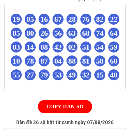
19
05
16
67
28
76
82
22
85
80
26
56
63
68
74
64
83
14
08
42
02
51
54
59
10
78
87
04
88
81
58
60
55
27
79
53
49
32
15
40
COPY DÀN SỐ
Dàn đề 36 số bất tử xsmb ngày 07/08/2026