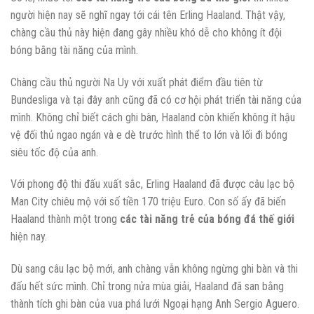
người hiện nay sẽ nghĩ ngay tới cái tên Erling Haaland. Thật vậy,
chàng cầu thủ này hiện đang gây nhiều khó dễ cho không ít đội
bóng bằng tài năng của mình.
Chàng cầu thủ người Na Uy với xuất phát điểm đầu tiên từ
Bundesliga và tại đây anh cũng đã có cơ hội phát triển tài năng của
mình. Không chỉ biết cách ghi bàn, Haaland còn khiến không ít hậu
vệ đối thủ ngao ngán và e dè trước hình thể to lớn và lối đi bóng
siêu tốc độ của anh.
Với phong độ thi đấu xuất sắc, Erling Haaland đã được câu lạc bộ
Man City chiêu mộ với số tiền 170 triệu Euro. Con số ấy đã biến
Haaland thành một trong
các tài năng trẻ của bóng đá thế giới
hiện nay.
Dù sang câu lạc bộ mới, anh chàng vẫn không ngừng ghi bàn và thi
đấu hết sức mình. Chỉ trong nửa mùa giải, Haaland đã san bằng
thành tích ghi bàn của vua phá lưới Ngoại hạng Anh Sergio Aguero.