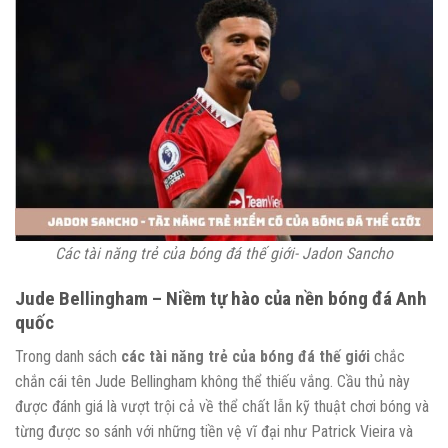
Các tài năng trẻ của bóng đá thế giới- Jadon Sancho
Jude Bellingham – Niềm tự hào của nền bóng đá Anh
quốc
Trong danh sách
các tài năng trẻ của bóng đá thế giới
chắc
chắn cái tên Jude Bellingham không thể thiếu vắng. Cầu thủ này
được đánh giá là vượt trội cả về thể chất lẫn kỹ thuật chơi bóng và
từng được so sánh với những tiền vệ vĩ đại như Patrick Vieira và