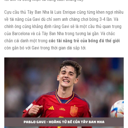
Cựu cầu thủ Tây Ban Nha là Luis Enrique cũng từng khen ngợi nhiều
về tài năng của Gavi dù chỉ xem anh chàng chơi bóng 3-4 lần. Và
chính ông cũng khẳng định rằng Gavi sẽ là một cầu thủ quan trọng
của Barcelona và cả Tây Ban Nha trong tương lai gần. Và chắc
chắn cái danh một trong
các tài năng trẻ của bóng đá thế giới
còn gắn bó với Gavi trong thời gian dài sắp tới.