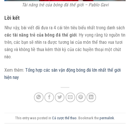
Tài năng trẻ của bóng đá thế giới – Pablo Gavi
Lời kết
Như vậy, bài viết đã đưa ra 4 cái tên tiêu biểu nhất trong danh sách
các tài năng trẻ của bóng đá thế giới
. Hy vọng rằng từ nguồn tin
trên, các bạn sẽ nhìn ra được tương lai của môn thể thao vua tươi
sáng và không hề thua kém thời kỳ của các huyền thoại một chút
nào.
Xem thêm:
Tổng hợp các sân vận động bóng đá lớn nhất thế giới
hiện nay
This entry was posted in
Cá cược thể thao
. Bookmark the
permalink
.