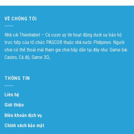
VỀ CHÚNG TÔI
Nhà cái
Thienhabet
– Cá cược uy tín hoạt động dưới sự bảo hộ
trưc tiếp của tổ chức PAGCOR thuộc nhà nước Philipines. Người
chơi có thể thoải mái tham gia chơi hấp dẫn tại đây như: Game bài
Casino, Cá độ, Game 3D,..
THÔNG TIN
Liên hệ
Giới thiệu
Điều khoản dịch vụ
Chính sách bảo mật