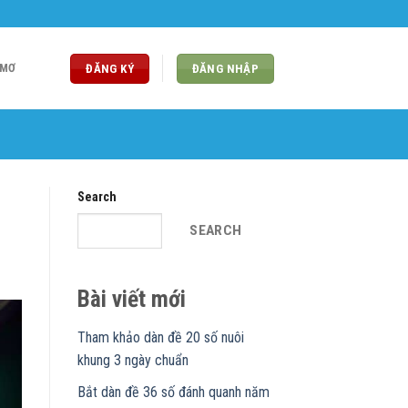
 MƠ
ĐĂNG KÝ
ĐĂNG NHẬP
Search
SEARCH
Bài viết mới
Tham khảo dàn đề 20 số nuôi
khung 3 ngày chuẩn
Bắt dàn đề 36 số đánh quanh năm