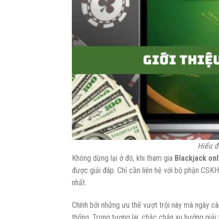
Hiểu đ
Không dừng lại ở đó, khi tham gia
Blackjack onl
được giải đáp. Chỉ cần liên hệ với bộ phận CSKH
nhất.
Chính bởi những ưu thế vượt trội này mà ngày c
thống. Trong tương lai, chắc chắn xu hướng giải 