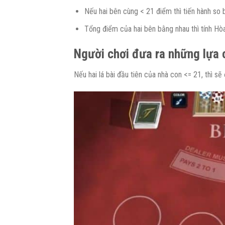
Nếu hai bên cùng < 21 điểm thì tiến hành so b
Tổng điểm của hai bên bằng nhau thì tính Hòa
Người chơi đưa ra những lựa 
Nếu hai lá bài đầu tiên của nhà con <= 21, thì s