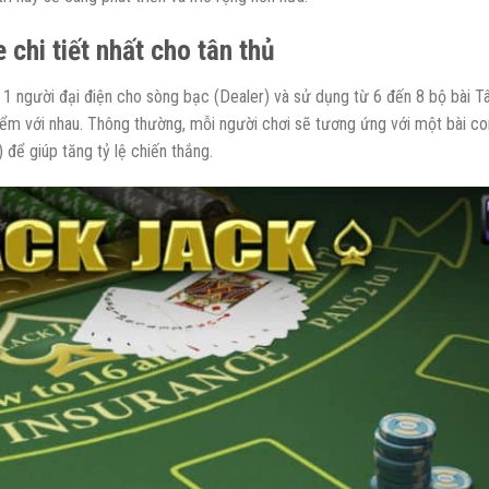
 chi tiết nhất cho tân thủ
à 1 người đại điện cho sòng bạc (Dealer) và sử dụng từ 6 đến 8 bộ bài T
iểm với nhau. Thông thường, mỗi người chơi sẽ tương ứng với một bài co
 để giúp tăng tỷ lệ chiến thắng.