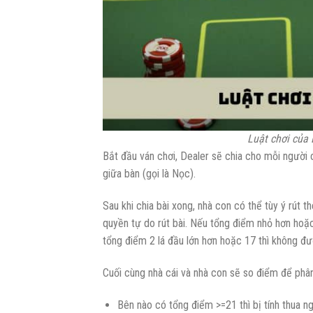
Luật chơi của 
Bắt đầu ván chơi, Dealer sẽ chia cho mỗi người ch
giữa bàn (gọi là Nọc).
Sau khi chia bài xong, nhà con có thể tùy ý rút 
quyền tự do rút bài. Nếu tổng điểm nhỏ hơn hoặc 
tổng điểm 2 lá đầu lớn hơn hoặc 17 thì không đư
Cuối cùng nhà cái và nhà con sẽ so điểm để phâ
Bên nào có tổng điểm >=21 thì bị tính thua ng