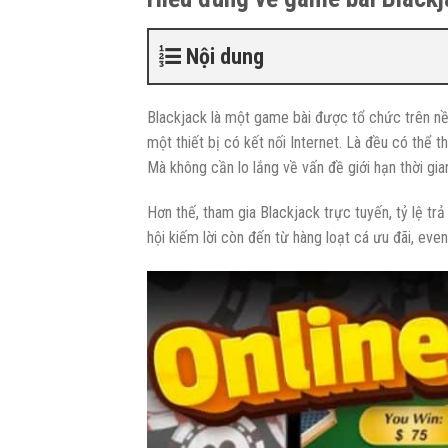
Nội dung
Blackjack là một game bài được tổ chức trên nề
một thiết bị có kết nối Internet. Là đều có thể 
Mà không cần lo lắng về vấn đề giới hạn thời gi
Hơn thế, tham gia Blackjack trực tuyến, tỷ lệ tr
hội kiếm lời còn đến từ hàng loạt cá ưu đãi, ev