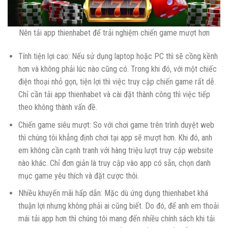
Nên tải app thienhabet để trải nghiệm chiến game mượt hơn
Tính tiện lợi cao: Nếu sử dụng laptop hoặc PC thì sẽ cồng kềnh
hơn và không phải lúc nào cũng có. Trong khi đó, với một chiếc
điện thoại nhỏ gọn, tiện lợi thì việc truy cập chiến game rất dễ.
Chỉ cần tải app thienhabet và cài đặt thành công thì việc tiếp
theo không thành vấn đề.
Chiến game siêu mượt: So với chơi game trên trình duyệt web
thì chúng tôi khẳng định chơi tại app sẽ mượt hơn. Khi đó, anh
em không cần cạnh tranh với hàng triệu lượt truy cập website
nào khác. Chỉ đơn giản là truy cập vào app có sẵn, chọn danh
mục game yêu thích và đặt cược thôi.
Nhiều khuyến mãi hấp dẫn: Mặc dù ứng dụng thienhabet khá
thuận lợi nhưng không phải ai cũng biết. Do đó, để anh em thoải
mái tải app hơn thì chúng tôi mang đến nhiều chính sách khi tải