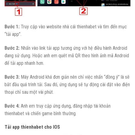
Bước 1:
Truy cập vào website nhà cái thienhabet và tìm đến mục
“tải app”.
Bước 2:
Nhấn vào link tải app tương ứng với hệ điều hành Android
đang sử dụng. Hoặc anh em quét mã QR theo hình ảnh mã Android
để tải app nhanh hơn.
Bước 3:
Máy Android khá đơn giản nên chỉ việc nhấn “đồng ý” là sẽ
bắt đầu quá trình tải. Sau đó, ứng dụng sẽ tự động cài đặt vào điện
thoại chỉ sau một vài phút.
Bước 4:
Anh em truy cập ứng dụng, đăng nhập tài khoản
thienhabet và chiến game bình thường.
Tải app thienhabet cho IOS