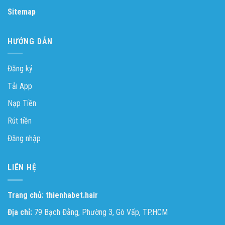
Sitemap
HƯỚNG DẪN
Đăng ký
Tải App
Nạp Tiền
Rút tiền
Đăng nhập
LIÊN HỆ
Trang chủ:
thienhabet.hair
Địa chỉ:
79 Bạch Đằng, Phường 3, Gò Vấp, TP.HCM