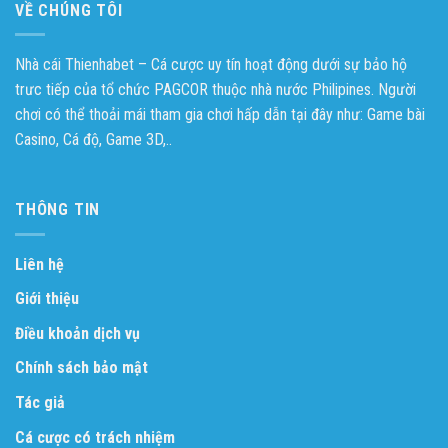
VỀ CHÚNG TÔI
Nhà cái
Thienhabet
– Cá cược uy tín hoạt động dưới sự bảo hộ
trưc tiếp của tổ chức PAGCOR thuộc nhà nước Philipines. Người
chơi có thể thoải mái tham gia chơi hấp dẫn tại đây như: Game bài
Casino, Cá độ, Game 3D,..
THÔNG TIN
Liên hệ
Giới thiệu
Điều khoản dịch vụ
Chính sách bảo mật
Tác
g
iả
Cá cược có trách nhiệm