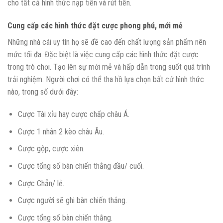
cho tất cả hình thức nạp tiền và rút tiền.
Cung cấp các hình thức đặt cược phong phú, mới mẻ
Những nhà cái uy tín họ sẽ đề cao đến chất lượng sản phẩm nên
mức tối đa. Đặc biệt là việc cung cấp các hình thức đặt cược
trong trò chơi. Tạo lên sự mới mẻ và hấp dẫn trong suốt quá trình
trải nghiệm. Người chơi có thể tha hồ lựa chọn bất cứ hình thức
nào, trong số dưới đây:
Cược Tài xỉu hay cược chấp châu Á.
Cược 1 nhân 2 kèo châu Âu.
Cược gộp, cược xiên.
Cược tổng số bàn chiến thắng đầu/ cuối.
Cược Chẵn/ lẻ.
Cược người sẽ ghi bàn chiến thắng.
Cược tổng số bàn chiến thắng.