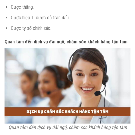
Cược thắng.
Cược hiệp 1, cược cả trận đấu.
Cược tỷ số chính xác.
Quan tâm đến dịch vụ đãi ngộ, chăm sóc khách hàng tận tâm
Quan tâm đến dịch vụ đãi ngộ, chăm sóc khách hàng tận tâm