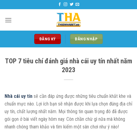
Skip
to
content
ĐĂNG KÝ
ĐĂNG NHẬP
TOP 7 tiêu chí đánh giá nhà cái uy tín nhất năm
2023
Nhà cái uy tín
sẽ cần đáp ứng được những tiêu chuẩn khắt khe và
chuẩn mực nào. Lợi ích bạn sẽ nhận được khi lựa chọn đúng địa chỉ
uy tín, chất lượng nhất năm. Mọi thông tin quan trọng đó đã được
gói gọn ở bài viết ngày hôm nay. Còn chần chừ gì nữa mà không
nhanh chóng tham khảo và tìm kiếm một sân chơi như ý nào!