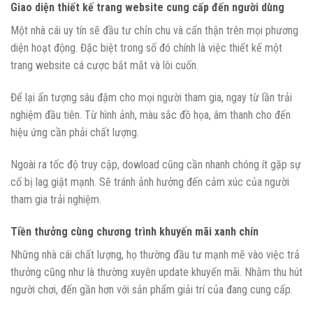
Giao diện thiết kế trang website cung cấp đến người dùng
Một nhà cái uy tín sẽ đầu tư chỉn chu và cẩn thận trên mọi phương
diện hoạt động. Đặc biệt trong số đó chính là việc thiết kế một
trang website cá cược bắt mắt và lôi cuốn.
Để lại ấn tượng sâu đậm cho mọi người tham gia, ngay từ lần trải
nghiệm đầu tiên. Từ hình ảnh, màu sắc đồ họa, âm thanh cho đến
hiệu ứng cần phải chất lượng.
Ngoài ra tốc độ truy cập, dowload cũng cần nhanh chóng ít gặp sự
cố bị lag giật mạnh. Sẽ tránh ảnh hưởng đến cảm xúc của người
tham gia trải nghiệm.
Tiền thưởng cùng chương trình khuyến mãi xanh chín
Những nhà cái chất lượng, họ thường đầu tư mạnh mẽ vào việc trả
thưởng cũng như là thường xuyên update khuyến mãi. Nhằm thu hút
người chơi, đến gần hơn với sản phẩm giải trí của đang cung cấp.