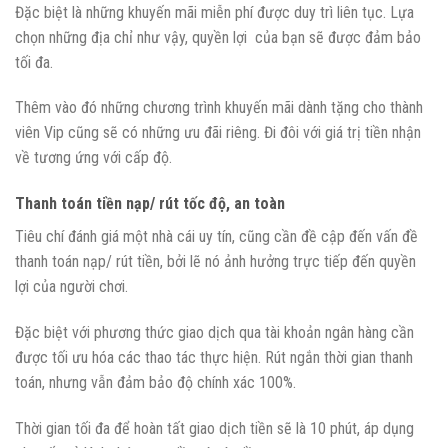
Đặc biệt là những khuyến mãi miễn phí được duy trì liên tục. Lựa
chọn những địa chỉ như vậy, quyền lợi của bạn sẽ được đảm bảo
tối đa.
Thêm vào đó những chương trình khuyến mãi dành tặng cho thành
viên Vip cũng sẽ có những ưu đãi riêng. Đi đôi với giá trị tiền nhận
về tương ứng với cấp độ.
Thanh toán tiền nạp/ rút tốc độ, an toàn
Tiêu chí đánh giá một nhà cái uy tín, cũng cần đề cập đến vấn đề
thanh toán nạp/ rút tiền, bởi lẽ nó ảnh hưởng trực tiếp đến quyền
lợi của người chơi.
Đặc biệt với phương thức giao dịch qua tài khoản ngân hàng cần
được tối ưu hóa các thao tác thực hiện. Rút ngắn thời gian thanh
toán, nhưng vẫn đảm bảo độ chính xác 100%.
Thời gian tối đa để hoàn tất giao dịch tiền sẽ là 10 phút, áp dụng