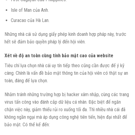
Isle of Man của Anh.
Curacao của Hà Lan.
Những nhà cái sử dụng giấy phép kinh doanh hợp pháp này, trước
hết sẽ đảm bảo quyền pháp lý đến hội viên.
Xét về độ an toàn cùng tính bảo mật cao của website
Tiêu chí lựa chọn nhà cái uy tín tiếp theo cũng cần được để ý kỹ
càng. Chính là vấn đề bảo mật thông tin của hội viên có thật sự an
toàn, đáng để lựa chọn.
Nhằm tránh những trường hợp bị hacker xâm nhập, cùng các trang
virus tấn công vào đánh cắp dữ liệu cá nhân. Đặc biệt để ngăn
chặn việc này, giảm thiểu rủi ro xuống tối đa. Thì nhiều nhà cái đã
không ngần ngại mà áp dụng công nghệ tiên tiến, hiện đại nhất để
bảo mật. Có thể kể đến: