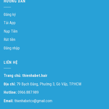
HƯỚNG DẪN
Đăng ký
Tải App
Nạp Tiền
Rút tiền
Đăng nhập
LIÊN HỆ
Trang chủ:
thienhabet.hair
Địa chỉ:
79 Bạch Đằng, Phường 3, Gò Vấp, TP.HCM
Hotline:
0966.887.989
Email:
thienhabetcx@gmail.com