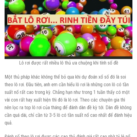
Lô rơi được rất nhiều lô thủ ưa chuộng khi tính số đề
Một thủ pháp khác không thể bỏ qua khi dự đoán xổ số đó là soi
theo lô rơi. Đầu tiên, anh em cần hiểu lô rơi là những con lô có tần
suất nổ rất cao trong kỳ. Chẳng hạn như trong 1 tuần thấy có một
vài con rất hay xuất hiện thì đó là lô rơi. Theo các chuyên gia thì
nên lọc ra top lô rơi của tháng để đánh dàn đề kỳ tới. Dàn đề không
cần quá dài, chỉ cần từ 3-5 lô có tần suất nổ cao nhất để đánh hiệu
quả.
Đánh số theo lô rơi được các cao thủ đánh giá rất cao nhờ tỷ lệ nổ