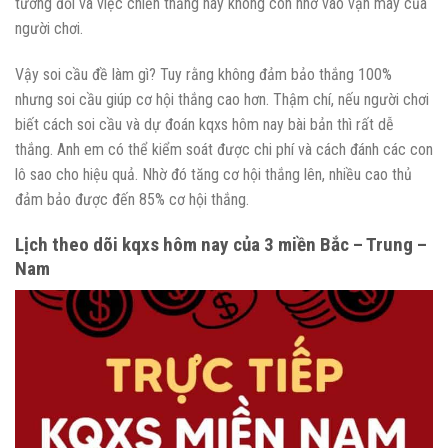
tương đối và việc chiến thắng hay không còn nhờ vào vận may của
người chơi.
Vậy soi cầu đề làm gì? Tuy rằng không đảm bảo thắng 100%
nhưng soi cầu giúp cơ hội thắng cao hơn. Thậm chí, nếu người chơi
biết cách soi cầu và dự đoán kqxs hôm nay bài bản thì rất dễ
thắng. Anh em có thể kiểm soát được chi phí và cách đánh các con
lô sao cho hiệu quả. Nhờ đó tăng cơ hội thắng lên, nhiều cao thủ
đảm bảo được đến 85% cơ hội thắng.
Lịch theo dõi kqxs hôm nay của 3 miền Bắc – Trung –
Nam