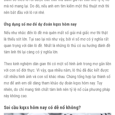
mà nó mang lại. Do đó, nếu anh em tìm kiếm một thủ thuật mới thì
nên bắt đầu với lô rơi nhé.
Ứng dụng sổ mơ để dự đoán kqxs hôm nay
Nếu như nhắc đến lô đề mà quên mất số giải mã giấc mơ thì thật
là thiếu sót lớn. Tại sao lại nói như vậy, bởi vì sổ mơ có ý nghĩa rất
quan trọng với dân lô đề. Nhất là những lô thủ có xu hướng đánh đề
tâm linh thì lại càng có ý nghĩa lớn.
Theo kinh nghiệm dân gian thì có một số hình ảnh trong mơ gắn liền
với con số đời thực. Vì vậy, qua nhiều năm, lô thủ đã đúc kết được
rất nhiều hình ảnh và con số khác nhau. Chúng tổng hợp lại thành sổ
mơ để anh em dễ dàng tham khảo dự đoán kqxs hôm nay. Tuy
nhiên, do chỉ mang tính chất tâm linh nên tỷ lệ nổ của phương pháp
này không cao.
Soi cầu kqxs hôm nay có dễ nổ không?