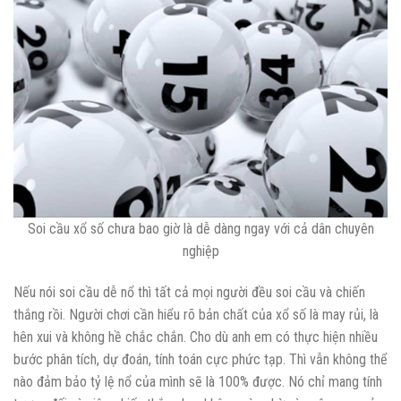
Soi cầu xổ số chưa bao giờ là dễ dàng ngay với cả dân chuyên
nghiệp
Nếu nói soi cầu dễ nổ thì tất cả mọi người đều soi cầu và chiến
thắng rồi. Người chơi cần hiểu rõ bản chất của xổ số là may rủi, là
hên xui và không hề chắc chắn. Cho dù anh em có thực hiện nhiều
bước phân tích, dự đoán, tính toán cực phức tạp. Thì vẫn không thể
nào đảm bảo tỷ lệ nổ của mình sẽ là 100% được. Nó chỉ mang tính