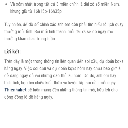
Và sớm nhất trong tất cả 3 miền chính là đài xổ số miền Nam,
khung giờ từ 16h15p-16h35p
Tuy nhiên, để dò số chính xác anh em còn phải tìm hiểu rõ lịch quay
thưởng mỗi tỉnh. Bởi mối tình thành, mỗi đài xs sẽ có ngày mở
thưởng khác nhau trong tuần.
Lời kết:
Trên đây là một trong thông tin liên quan đến soi cầu, dự đoán kqxs
hằng ngày. Việc soi cầu và dự đoán kqxs hôm nay chưa bao giờ là
dễ dàng ngay cả với những cao thủ lâu năm. Do đó, anh em hãy
bình tĩnh, học hỏi nhiều kiến thức và luyện tập soi cầu mỗi ngày.
Thienhabet
sẽ luôn mang đến những thông tin mới, hữu ích cho
cộng đồng lô đề hằng ngày.