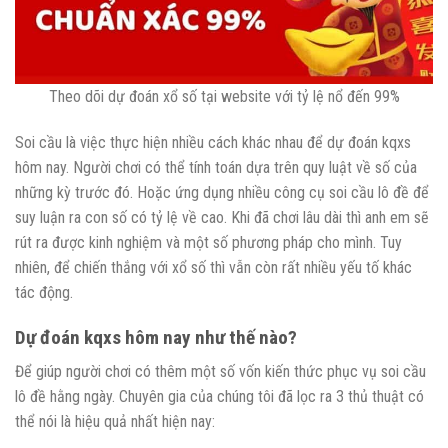
Theo dõi dự đoán xổ số tại website với tỷ lệ nổ đến 99%
Soi cầu là việc thực hiện nhiều cách khác nhau để dự đoán kqxs
hôm nay. Người chơi có thể tính toán dựa trên quy luật về số của
những kỳ trước đó. Hoặc ứng dụng nhiều công cụ soi cầu lô đề để
suy luận ra con số có tỷ lệ về cao. Khi đã chơi lâu dài thì anh em sẽ
rút ra được kinh nghiệm và một số phương pháp cho mình. Tuy
nhiên, để chiến thắng với xổ số thì vẫn còn rất nhiều yếu tố khác
tác động.
Dự đoán kqxs hôm nay như thế nào?
Để giúp người chơi có thêm một số vốn kiến thức phục vụ soi cầu
lô đề hằng ngày. Chuyên gia của chúng tôi đã lọc ra 3 thủ thuật có
thể nói là hiệu quả nhất hiện nay: