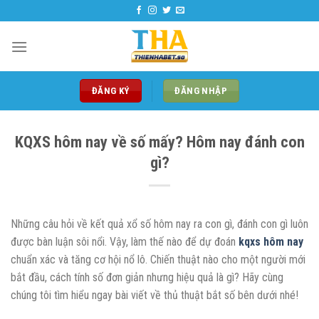
Skip
to
content
ĐĂNG KÝ
ĐĂNG NHẬP
KQXS hôm nay về số mấy? Hôm nay đánh con
gì?
Những câu hỏi về kết quả xổ số hôm nay ra con gì, đánh con gì luôn
được bàn luận sôi nổi. Vậy, làm thế nào để dự đoán
kqxs hôm nay
chuẩn xác và tăng cơ hội nổ lô. Chiến thuật nào cho một người mới
bắt đầu, cách tính số đơn giản nhưng hiệu quả là gì? Hãy cùng
chúng tôi tìm hiểu ngay bài viết về thủ thuật bắt số bên dưới nhé!