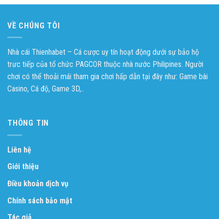
VỀ CHÚNG TÔI
Nhà cái
Thienhabet
– Cá cược uy tín hoạt động dưới sự bảo hộ
trưc tiếp của tổ chức PAGCOR thuộc nhà nước Philipines. Người
chơi có thể thoải mái tham gia chơi hấp dẫn tại đây như: Game bài
Casino, Cá độ, Game 3D,..
THÔNG TIN
Liên hệ
Giới thiệu
Điều khoản dịch vụ
Chính sách bảo mật
Tác
g
iả